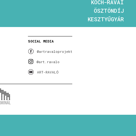
KOCH-RÁVAI
ÖSZTÖNDÍJ
KESZTYŰGYÁR
SOCIAL MEDIA
@artravaloprojekt
@art.ravalo
ART-RAVALÓ