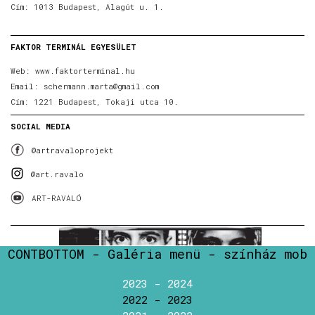
Cím: 1013 Budapest, Alagút u. 1.
FAKTOR TERMINÁL EGYESÜLET
Web:
www.faktorterminal.hu
Email:
schermann.marta@gmail.com
Cím: 1221 Budapest, Tokaji utca 10.
SOCIAL MEDIA
@artravaloprojekt
@art.ravalo
ART-RAVALÓ
CONTBOTTOM - Galéria menü - színház mob
2023 - 2024
2022 - 2023